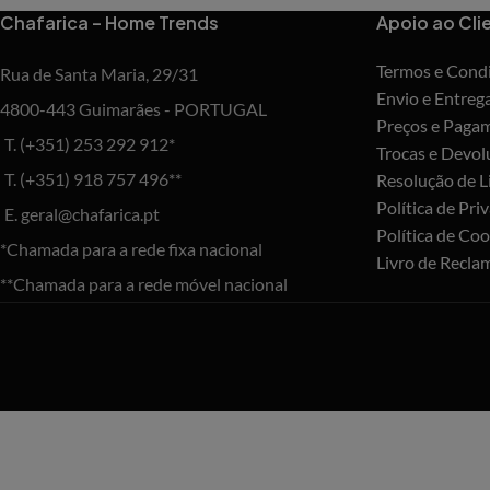
Chafarica – Home Trends
Apoio ao Cli
Termos e Cond
Rua de Santa Maria, 29/31
Envio e Entreg
4800-443 Guimarães - PORTUGAL
Preços e Paga
T. (+351) 253 292 912*
Trocas e Devol
T. (+351) 918 757 496**
Resolução de Li
Política de Pri
E. geral@chafarica.pt
Política de Coo
*Chamada para a rede fixa nacional
Livro de Recla
**Chamada para a rede móvel nacional