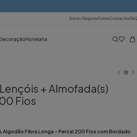
Entrar / Registar
Sobre
Contactos
FA
Decoração
Hotelaria
Lençóis + Almofada(s)
00 Fios
 Algodão Fibra Longa – Percal 200 Fios com Bordado