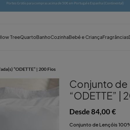
Portes Grátis para compras acima de 50€ em Portugal e Espanha (Continental)
llow Tree
Quarto
Banho
Cozinha
Bebé e Criança
Fragrâncias
ada(s) “ODETTE” | 200 Fios
Conjunto de 
“ODETTE” | 2
Desde
84,00
€
Conjunto de Lençóis 100%