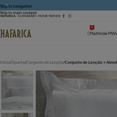
Skip to navigation
Skip to main content
HAFARICA
- GUIMARÃES - HOME TRENDS
©
Mathilde M
Wi
Início
/
Quarto
/
Conjunto de Lençóis
/
Conjunto de Lençóis + Almof