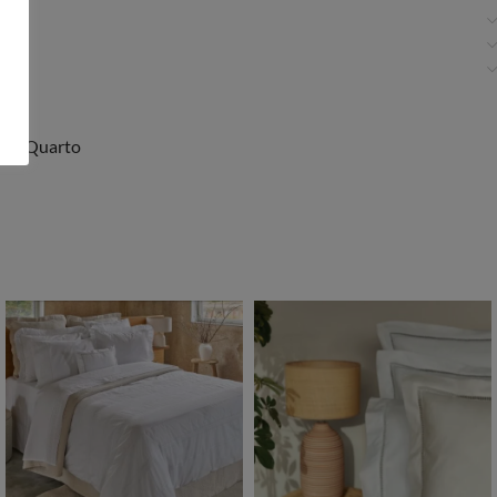
óis
,
Quarto