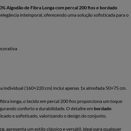
0% Algodão de Fibra Longa com percal 200 fios e bordado
 elegância intemporal, oferecendo uma solução sofisticada para o
ecorativa
 individual (160×220 cm) inclui apenas 1x almofada 50×75 cm.
ibra longa, o tecido em percal 200 fios proporciona um toque
segurando conforto e durabilidade. O detalhe em
bordado
cado e sofisticado, valorizando o design do conjunto.
co
, apresenta um estilo clássico e versátil, ideal para qualquer