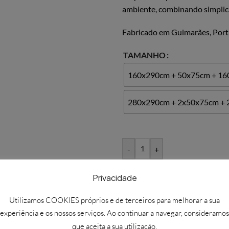
ambiente, combinando simplici
Fabricado em Guimarães, Port
TAMANHO
160x290cm + 50x75cm + 1
280x290cm + 2x50x75cm +
-
+
Privacidade
Solicitar mais informações
Utilizamos COOKIES próprios e de terceiros para melhorar a sua
experiência e os nossos serviços. Ao continuar a navegar, consideramos
Adicionar à Wishlist
que aceita a sua utilização.