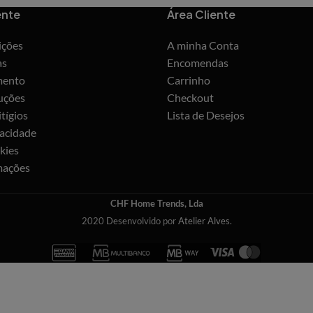
ente
Área Cliente
ições
A minha Conta
as
Encomendas
mento
Carrinho
uções
Checkout
tígios
Lista de Desejos
vacidade
kies
mações
CHF Home Trends, Lda
2020 Desenvolvido por
Atelier Alves
.