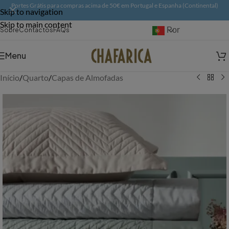
Portes Grátis para compras acima de 50€ em Portugal e Espanha (Continental)
Skip to navigation
Skip to main content
Português
Sobre
Contactos
FAQs
Menu
Início
/
Quarto
/
Capas de Almofadas