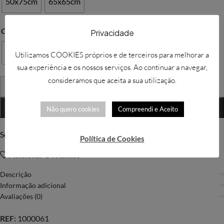
50x75cm
65x65cm
COR
Privacidade
Latte
Névoa
Oliva
Taupe
Utilizamos COOKIES próprios e de terceiros para melhorar a
sua experiência e os nossos serviços. Ao continuar a navegar,
consideramos que aceita a sua utilização.
-
+
ADICIONAR
Não quero cookies
Compreendi e Aceito
Solicitar mais informações
Política de Cookies
Adicionar à Wishlist
Descrição
Informação adicional
Avaliações (0)
REF:
1000061