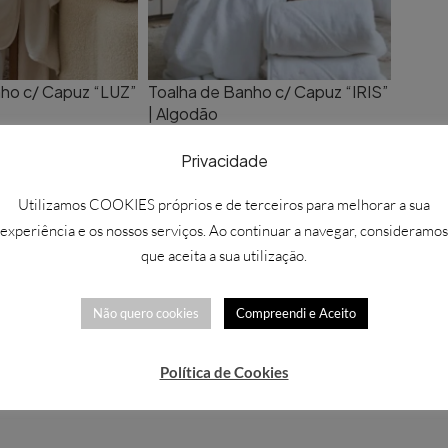
ho c/ Capuz “LUZ”
Toalha de Banho c/ Capuz “IRIS”
| Algodão
42,00
€
Privacidade
Utilizamos COOKIES próprios e de terceiros para melhorar a sua
experiência e os nossos serviços. Ao continuar a navegar, consideramos
que aceita a sua utilização.
Não quero cookies
Compreendi e Aceito
Política de Cookies