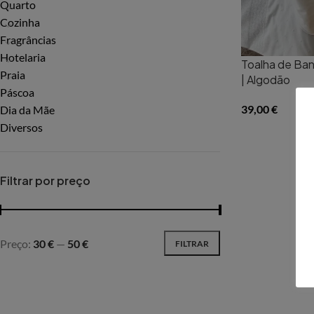
Quarto
Cozinha
Fragrâncias
Hotelaria
Toalha de Ban
Praia
| Algodão
Páscoa
39,00
€
Dia da Mãe
Diversos
Filtrar por preço
Preço:
30 €
—
50 €
FILTRAR