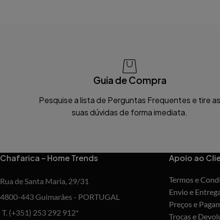
Guia de Compra
Pesquise a lista de Perguntas Frequentes e tire a
suas dúvidas de forma imediata.
Chafarica – Home Trends
Apoio ao Cli
Termos e Cond
Rua de Santa Maria, 29/31
Envio e Entreg
4800-443 Guimarães - PORTUGAL
Preços e Paga
T. (+351) 253 292 912*
Trocas e Devol