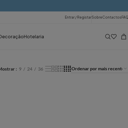
Entrar / Registar
Sobre
Contactos
FA
Decoração
Hotelaria
Mostrar
9
24
36