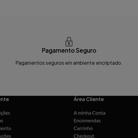
Pagamento Seguro
s
Pagamentos seguros em ambiente encriptado.
ente
Área Cliente
ições
A minha Conta
as
Encomendas
mento
Carrinho
uções
Checkout