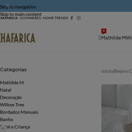
Skip to navigation
Skip to main content
HAFARICA
- GUIMARÃES - HOME TRENDS
©
Mathilde M
Wi
Categorias
Início
/
Bebé e C
Mathilde M
Natal
Decoração
Willow Tree
Bordados Manuais
Banho
Bebé e Criança