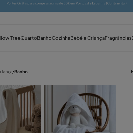
Portes Grátis para compras acima de 50€ em Portugal e Espanha (Continental)
llow Tree
Quarto
Banho
Cozinha
Bebé e Criança
Fragrâncias
riança
/
Banho