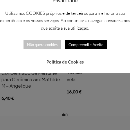
Privacidade
Utilizamos COOKIES próprios e de terceiros para melhorar a sua
experiência e os nossos serviços. Ao continuar a navegar, consideramos
que aceita a sua utilização.
Não quero cookies
Compreendi e Aceito
Política de Cookies
Concentrado de Perfume
ESGOTADO
para Cerâmica 5ml Mathilde
Vela
M – Angelique
16,00
€
6,40
€