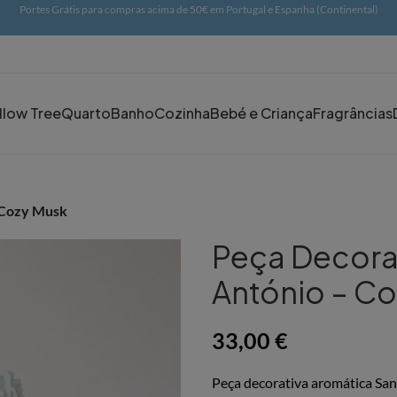
Portes Grátis para compras acima de 50€ em Portugal e Espanha (Continental)
llow Tree
Quarto
Banho
Cozinha
Bebé e Criança
Fragrâncias
 Cozy Musk
Peça Decora
António – C
33,00
€
Peça decorativa aromática San