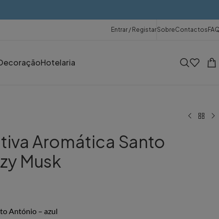
Entrar / Registar
Sobre
Contactos
FA
Decoração
Hotelaria
tiva Aromática Santo
ozy Musk
to António – azul