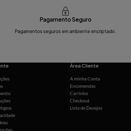
Pagamento Seguro
s
Pagamentos seguros em ambiente encriptado.
ente
Área Cliente
ições
A minha Conta
as
Encomendas
mento
Carrinho
uções
Checkout
tígios
Lista de Desejos
vacidade
kies
mações