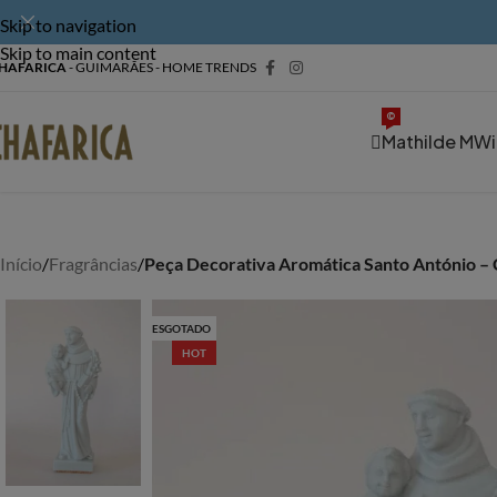
Skip to navigation
Skip to main content
HAFARICA
- GUIMARÃES - HOME TRENDS
©
Mathilde M
Wi
Início
/
Fragrâncias
/
Peça Decorativa Aromática Santo António –
ESGOTADO
HOT