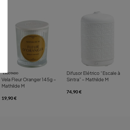
Difusor Elétrico “Escale à
ESGOTADO
Vela Fleur Oranger 145g –
Sintra” – Mathilde M
Mathilde M
74,90
€
19,90
€