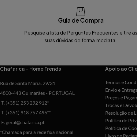
Guia de Compra
Pesquise a lista de Perguntas Frequentes e tire a
suas dúvidas de forma imediata.
Chafarica – Home Trends
Apoio ao Cli
Termos e Cond
Rua de Santa Maria, 29/31
Envio e Entreg
4800-443 Guimarães - PORTUGAL
Preços e Paga
T. (+351) 253 292 912*
Trocas e Devol
T. (+351) 918 757 496**
Resolução de Li
Política de Pri
E. geral@chafarica.pt
Política de Coo
*Chamada para a rede fixa nacional
Livro de Recla