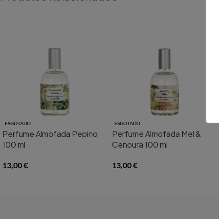
ESGOTADO
ESGOTADO
Perfume Almofada Pepino
Perfume Almofada Mel &
100 ml
Cenoura 100 ml
13,00
€
13,00
€