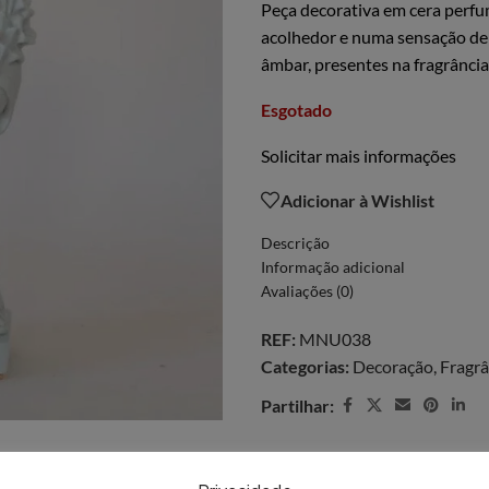
Peça decorativa em cera perf
acolhedor e numa sensação de 
âmbar, presentes na fragrância
Esgotado
Solicitar mais informações
Adicionar à Wishlist
Descrição
Informação adicional
Avaliações (0)
REF:
MNU038
Categorias:
Decoração
,
Fragrâ
Partilhar: