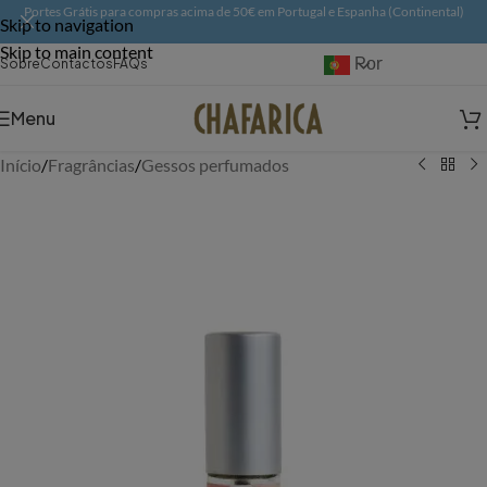
Portes Grátis para compras acima de 50€ em Portugal e Espanha (Continental)
Skip to navigation
Skip to main content
Português
Sobre
Contactos
FAQs
Menu
Início
/
Fragrâncias
/
Gessos perfumados