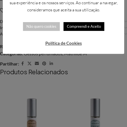
sua experiência e os nossos serviços. Ao continuar a navegar,
consideramos que aceita a sua utilização.
Adicionar à Wishlist
Descrição
Não quero cookies
Compreendi e Aceito
Informação adicional
Avaliações (0)
Política de Cookies
REF:
MAT160
Categorias:
Gessos perfumados
,
Mathilde M
Partilhar:
Produtos Relacionados