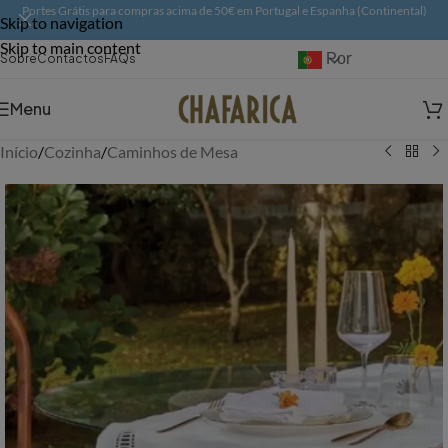
Portes Grátis para compras acima de 50€ em Portugal e Espanha (Continental)
Skip to navigation
Skip to main content
Português
Sobre
Contactos
FAQs
Menu
Início
/
Cozinha
/
Caminhos de Mesa