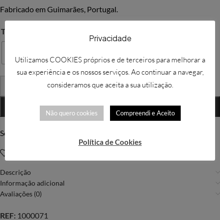
Fabricado em Guimarães, Portugal.
TAMANHO
Privacidade
50x170cm
Utilizamos COOKIES próprios e de terceiros para melhorar a
sua experiência e os nossos serviços. Ao continuar a navegar,
consideramos que aceita a sua utilização.
-
+
ADICIONAR
Não quero cookies
Compreendi e Aceito
Solicitar mais informações
Política de Cookies
Adicionar à Wishlist
Descrição
Informação adicional
Avaliações (0)
REF:
1000071