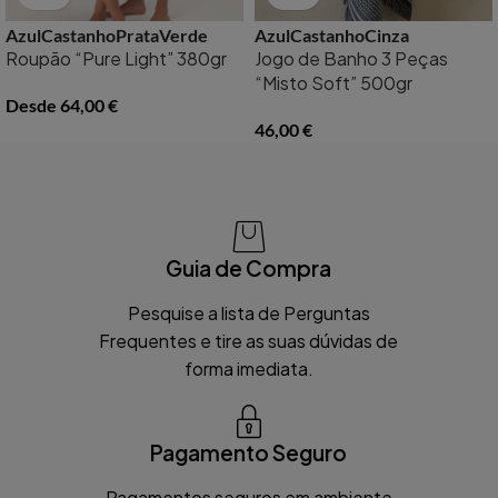
Azul
Castanho
Prata
Verde
Azul
Castanho
Cinza
Roupão “Pure Light” 380gr
Jogo de Banho 3 Peças
“Misto Soft” 500gr
Desde
64,00
€
46,00
€
Guia de Compra
Pesquise a lista de Perguntas
Frequentes e tire as suas dúvidas de
forma imediata.
Pagamento Seguro
Pagamentos seguros em ambiente