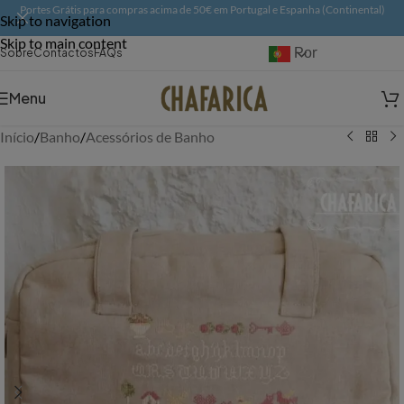
Portes Grátis para compras acima de 50€ em Portugal e Espanha (Continental)
Skip to navigation
Skip to main content
Português
Sobre
Contactos
FAQs
Menu
Início
/
Banho
/
Acessórios de Banho