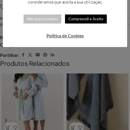
consideramos que aceita a sua utilização.
Adicionar à Wishlist
Informação adicional
Não quero cookies
Compreendi e Aceito
Avaliações (0)
Política de Cookies
REF:
10010016
Categorias:
Acessórios de Banho
,
Banho
Partilhar:
Produtos Relacionados