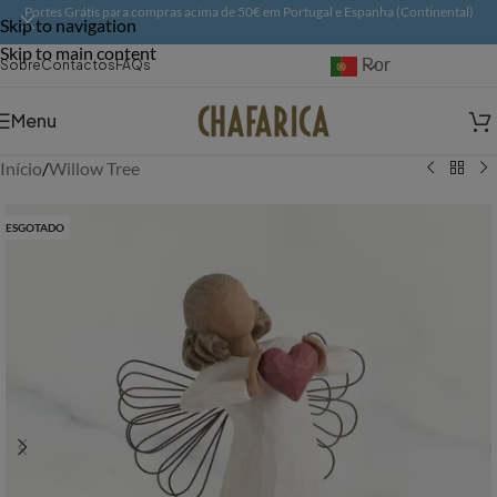
Portes Grátis para compras acima de 50€ em Portugal e Espanha (Continental)
Skip to navigation
Skip to main content
Português
Sobre
Contactos
FAQs
Menu
Início
/
Willow Tree
ESGOTADO