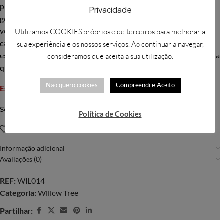
pintadas à mão. A expressão é revelada apenas por meio de
Privacidade
gestos … uma inclinação da cabeça, colocação das mãos, uma
volta do corpo. A simplicidade da forma e a ausência de
Utilizamos COOKIES próprios e de terceiros para melhorar a
características faciais significam Willow Tree. Susan espera que
sua experiência e os nossos serviços. Ao continuar a navegar,
estas peças sejam significativas tanto para quem as oferece e para
consideramos que aceita a sua utilização.
quem as recebe.
Não quero cookies
Compreendi e Aceito
Esgotado
Solicitar mais informações
Política de Cookies
Adicionar à Wishlist
Informação adicional
Avaliações (0)
REF:
WIL014
Categoria:
Willow Tree
Partilhar: