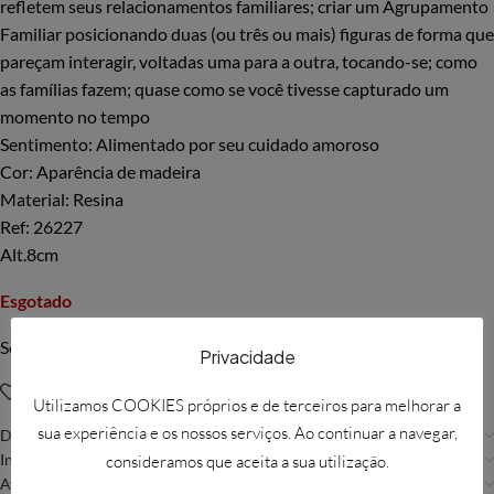
refletem seus relacionamentos familiares; criar um Agrupamento
Familiar posicionando duas (ou três ou mais) figuras de forma que
pareçam interagir, voltadas uma para a outra, tocando-se; como
as famílias fazem; quase como se você tivesse capturado um
momento no tempo
Sentimento: Alimentado por seu cuidado amoroso
Cor: Aparência de madeira
Material: Resina
Ref: 26227
Alt.8cm
Esgotado
Solicitar mais informações
Privacidade
Adicionar à Wishlist
Utilizamos COOKIES próprios e de terceiros para melhorar a
sua experiência e os nossos serviços. Ao continuar a navegar,
Descrição
Informação adicional
consideramos que aceita a sua utilização.
Avaliações (0)