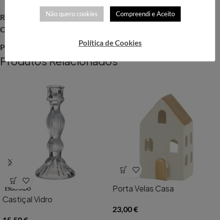
Não quero cookies
Compreendi e Aceito
REF:
10130098
Categorias:
Decoração
,
Willow Tree
Política de Cookies
Partilhar:
Produtos Relacionados
Porta Velas Casa
ESGOTADO
Castiçal Vidro
23,00
€
15,50
€