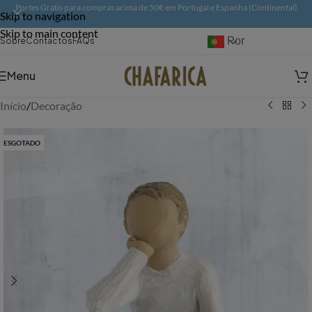
Portes Grátis para compras acima de 50€ em Portugal e Espanha (Continental)
Skip to navigation
Skip to main content
Português
Sobre
Contactos
FAQs
Menu
Início
/
Decoração
ESGOTADO