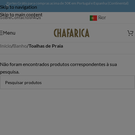
Portes Grátis para compras acima de 50€ em Portugal e Espanha (Continental)
Skip to navigation
Skip to main content
Português
Sobre
Contactos
FAQs
Menu
Início
/
Banho
/
Toalhas de Praia
Não foram encontrados produtos correspondentes à sua
pesquisa.