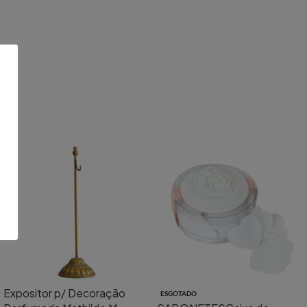
Expositor p/ Decoração
ESGOTADO