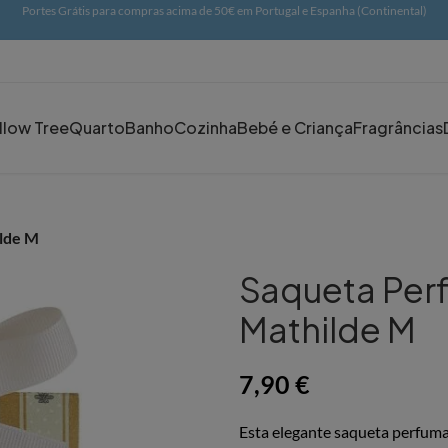
Portes Grátis para compras acima de 50€ em Portugal e Espanha (Continental)
llow Tree
Quarto
Banho
Cozinha
Bebé e Criança
Fragrâncias
ilde M
Saqueta Per
Mathilde M
7,90
€
Esta elegante saqueta perfum