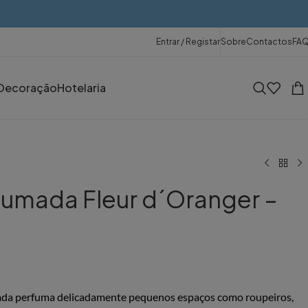
Entrar / Registar
Sobre
Contactos
FA
Decoração
Hotelaria
fumada Fleur d´Oranger –
ada perfuma delicadamente pequenos espaços como roupeiros,