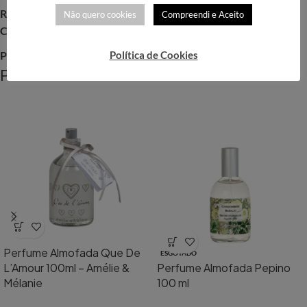
REF:
MAT021
Não quero cookies
Compreendi e Aceito
Categorias:
Fragrâncias
,
Mathilde M
,
Spray Almofadas
Política de Cookies
Partilhar:
Produtos Relacionados
Perfume Almofada Que De
ESGOTADO
L’Amour 100ml – Amélie &
Perfume Almofada Pepino
Mélanie
100 ml