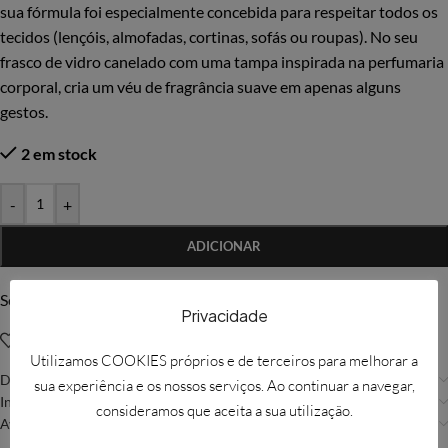
sua fórmula foi especialmente concebida para respeitar todos os
tecidos (lençóis, almofadas, cortinas, sofás ou roupas). No seu
frasco de vidro canelado com uma tampa inspirada na perfumaria
corporal, cria um véu de fragrância suave em apenas alguns
gestos.
2 em stock
-
+
ADICIONAR
Solicitar mais informações
Privacidade
Adicionar à Wishlist
Utilizamos COOKIES próprios e de terceiros para melhorar a
Descrição
sua experiência e os nossos serviços. Ao continuar a navegar,
Informação adicional
consideramos que aceita a sua utilização.
Avaliações (0)