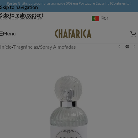
Portes Grátis para compras acima de 50€ em Portugal e Espanha (Continental)
Skip to navigation
Skip to main content
Português
Sobre
Contactos
FAQs
Menu
Início
/
Fragrâncias
/
Spray Almofadas