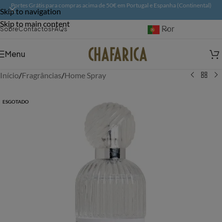
Portes Grátis para compras acima de 50€ em Portugal e Espanha (Continental)
Skip to navigation
Skip to main content
Português
Sobre
Contactos
FAQs
Menu
Início
/
Fragrâncias
/
Home Spray
ESGOTADO