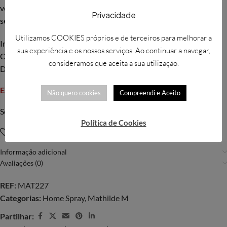
velas, difusores… Descubra rituais perfumados para todos os
Privacidade
seus desejos.
Utilizamos COOKIES próprios e de terceiros para melhorar a
Informações adicionais:
sua experiência e os nossos serviços. Ao continuar a navegar,
Capacidade: 100 ml
consideramos que aceita a sua utilização.
Dimensões do frasco: ø 5 x 15 cm
Esgotado
Não quero cookies
Compreendi e Aceito
Solicitar mais informações
Política de Cookies
Adicionar à Wishlist
Informação adicional
Avaliações (0)
REF:
MAT227
Categorias:
Home Spray
,
Mathilde M
Partilhar: