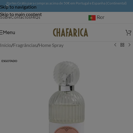
Portes Grátis para compras acima de 50€ em Portugal e Espanha (Continental)
Skip to navigation
Skip to main content
Português
Sobre
Contactos
FAQs
Menu
Início
/
Fragrâncias
/
Home Spray
ESGOTADO