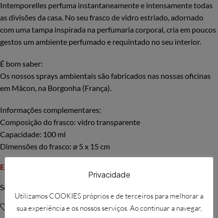
Intemporelles perfuma instantaneamente e intensamente todas
as divisões da casa. No seu frasco de vidro estriado, adornado
com uma tampa inspirada na perfumaria corporal, cria em poucos
gestos um ambiente perfumado e requintado no seu interior.
É bom saber:
Os nossos sprays ambientais são fabricados nas nossas oficinas
em Mâcon, na Borgonha (França).
Informações complementares:
Composição do frasco: vidro transparente
Capacidade: 100 ml
Dimensões do frasco: ø 5 x 15 cm
Esgotado
Privacidade
Solicitar mais informações
Utilizamos COOKIES próprios e de terceiros para melhorar a
Adicionar à Wishlist
sua experiência e os nossos serviços. Ao continuar a navegar,