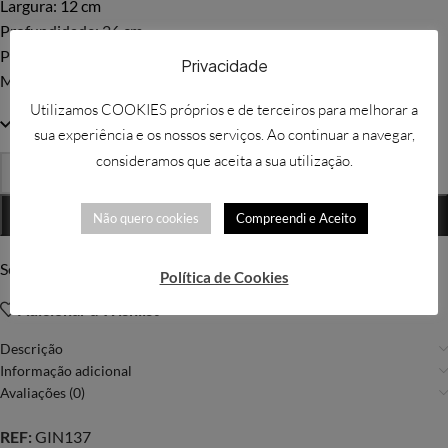
Largura: 12 cm
Profundidade: 26 cm
Peso: 0,60 kg
Privacidade
Materiais: porcelana, cabo elétrico
Utilizamos COOKIES próprios e de terceiros para melhorar a
2 em stock
sua experiência e os nossos serviços. Ao continuar a navegar,
consideramos que aceita a sua utilização.
-
+
ADICIONAR
Não quero cookies
Compreendi e Aceito
Solicitar mais informações
Política de Cookies
Adicionar à Wishlist
Descrição
Informação adicional
Avaliações (0)
REF:
GIN137