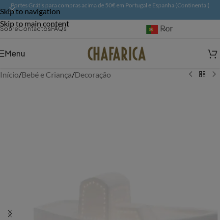
Portes Grátis para compras acima de 50€ em Portugal e Espanha (Continental)
Skip to navigation
Skip to main content
Português
Sobre
Contactos
FAQs
Menu
Início
/
Bebé e Criança
/
Decoração