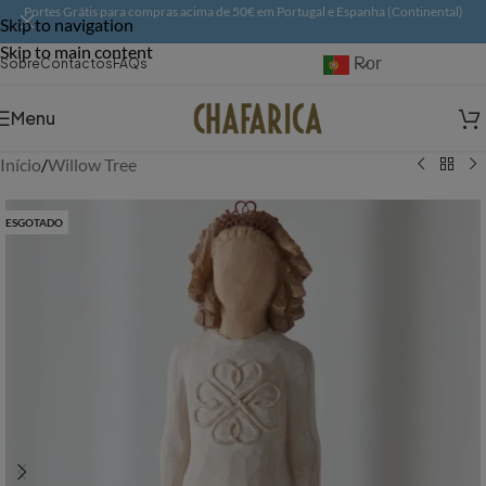
Portes Grátis para compras acima de 50€ em Portugal e Espanha (Continental)
Skip to navigation
Skip to main content
Português
Sobre
Contactos
FAQs
Menu
Início
/
Willow Tree
ESGOTADO