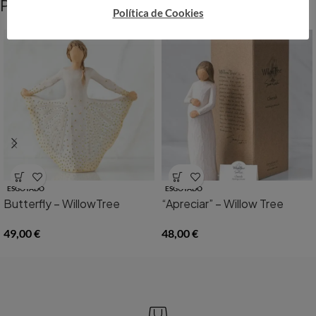
Produtos Relacionados
Política de Cookies
ESGOTADO
ESGOTADO
Butterfly – WillowTree
“Apreciar” – Willow Tree
49,00
€
48,00
€