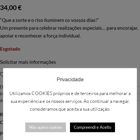
34,00
€
“Que a sorte e o riso iluminem os vossos dias!”
Um presente para celebrar realizações especiais… para encorajar,
apoiar e reconhecer a força individual.
Esgotado
Solicitar mais informações
Adicionar à Wishlist
Privacidade
Descrição
Utilizamos COOKIES próprios e de terceiros para melhorar a
Informação adicional
Avaliações (0)
sua experiência e os nossos serviços. Ao continuar a navegar,
consideramos que aceita a sua utilização.
REF:
WIL129
Categoria:
Willow Tree
Não quero cookies
Compreendi e Aceito
Partilhar: