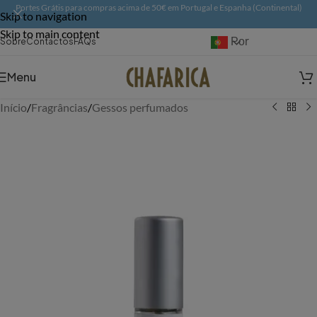
Portes Grátis para compras acima de 50€ em Portugal e Espanha (Continental)
Skip to navigation
Skip to main content
Português
Sobre
Contactos
FAQs
Menu
Início
/
Fragrâncias
/
Gessos perfumados