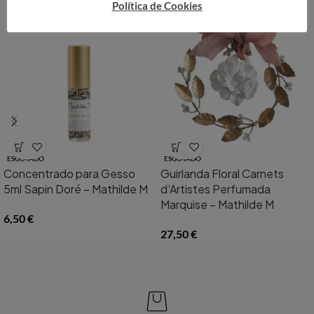
Política de Cookies
ESGOTADO
ESGOTADO
Concentrado para Gesso
Guirlanda Floral Carnets
5ml Sapin Doré – Mathilde M
d’Artistes Perfumada
Marquise – Mathilde M
6,50
€
27,50
€