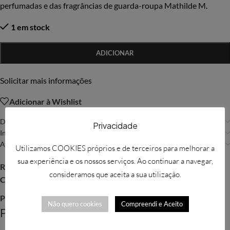
perfumadas e das fragrâncias de guarda-roupa Mathilde M.
1 em stock
ADICIONAR
Solicitar mais informações
Adicionar à Wishlist
Descrição
Privacidade
Informação adicional
Avaliações (0)
Utilizamos COOKIES próprios e de terceiros para melhorar a
sua experiência e os nossos serviços. Ao continuar a navegar,
REF:
MAT017
consideramos que aceita a sua utilização.
Categorias:
Gessos perfumados
,
Mathilde M
Partilhar:
Não quero cookies
Compreendi e Aceito
Produtos Relacionados