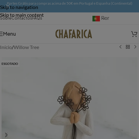
Portes Grátis para compras acima de 50€ em Portugal e Espanha (Continental)
Skip to navigation
Skip to main content
Português
Sobre
Contactos
FAQs
Menu
Início
/
Willow Tree
ESGOTADO