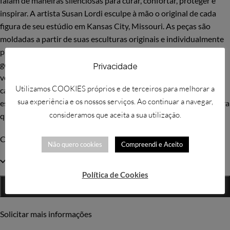
falam de maneiras silenciosas para curar, confortar, proteger e
inspirar. A artista Susan Lordi esculpe à mão o original de cada
figura de seu estúdio em Kansas City, Missouri. As peças são
moldadas a partir de suas esculturas originais e individualmente
pintadas à mão. A expressão é revelada apenas por meio de
gestos … uma inclinação da cabeça, colocação das mãos, uma
Privacidade
volta do corpo. A simplicidade da forma e a ausência de
Utilizamos COOKIES próprios e de terceiros para melhorar a
características faciais significam Willow Tree. Susan espera que
sua experiência e os nossos serviços. Ao continuar a navegar,
estas peças sejam significativas tanto para quem as oferece e para
consideramos que aceita a sua utilização.
quem as recebe.
Código WT: 26056
Não quero cookies
Compreendi e Aceito
1 em stock
Política de Cookies
ADICIONAR
Solicitar mais informações