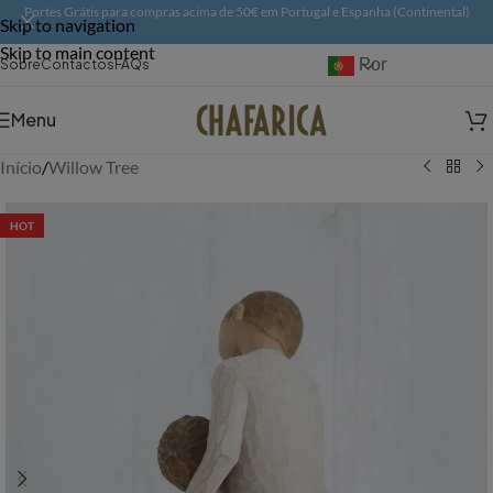
Portes Grátis para compras acima de 50€ em Portugal e Espanha (Continental)
Skip to navigation
Skip to main content
Português
Sobre
Contactos
FAQs
Menu
Início
/
Willow Tree
HOT