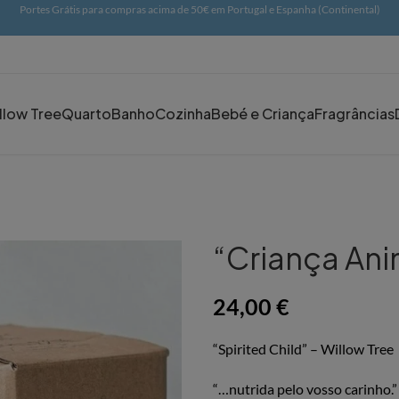
Portes Grátis para compras acima de 50€ em Portugal e Espanha (Continental)
llow Tree
Quarto
Banho
Cozinha
Bebé e Criança
Fragrâncias
“Criança Ani
24,00
€
“Spirited Child” – Willow Tree
“…nutrida pelo vosso carinho.”