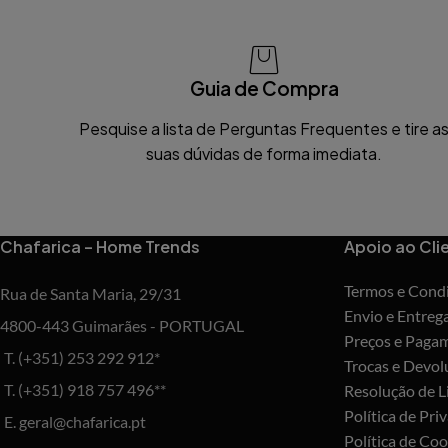
Guia de Compra
Pesquise a lista de Perguntas Frequentes e tire a
suas dúvidas de forma imediata.
Chafarica – Home Trends
Apoio ao Cli
Termos e Cond
Rua de Santa Maria, 29/31
Envio e Entreg
4800-443 Guimarães - PORTUGAL
Preços e Paga
T. (+351) 253 292 912*
Trocas e Devol
T. (+351) 918 757 496**
Resolução de Li
Política de Pri
E. geral@chafarica.pt
Política de Coo