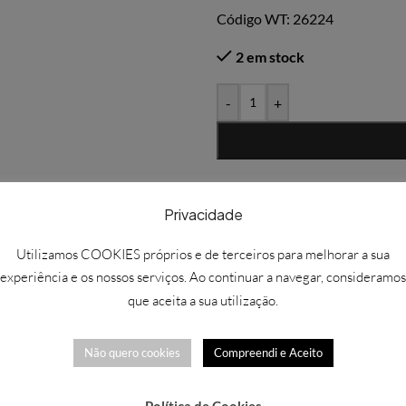
Código WT: 26224
2 em stock
-
+
Solicitar mais informações
Privacidade
Adicionar à Wishlist
Utilizamos COOKIES próprios e de terceiros para melhorar a sua
Informação adicional
experiência e os nossos serviços. Ao continuar a navegar, consideramos
Avaliações (0)
que aceita a sua utilização.
REF:
WIL096
Categorias:
Decoração
,
Willow
Não quero cookies
Compreendi e Aceito
Partilhar: