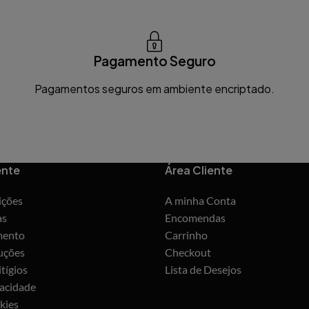
Pagamento Seguro
s
Pagamentos seguros em ambiente encriptado.
ente
Área Cliente
ições
A minha Conta
as
Encomendas
mento
Carrinho
uções
Checkout
tígios
Lista de Desejos
vacidade
kies