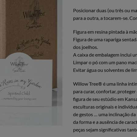
Posicionar duas (ou três ou ma
para a outra, a tocarem-se. Co
Figura em resina pintada à mão
Figura de uma rapariga sentada
dos joelhos.
A caixa de embalagem inclui um
Limpar o pó com um pano maci
Evitar água ou solventes de li
Willow Tree® é uma linha íntim
para curar, confortar, proteger 
figura de seu estúdio em Kansa
esculturas originais e individ
de gestos … uma inclinação da 
da forma e a ausência de caract
peças sejam significativas tan