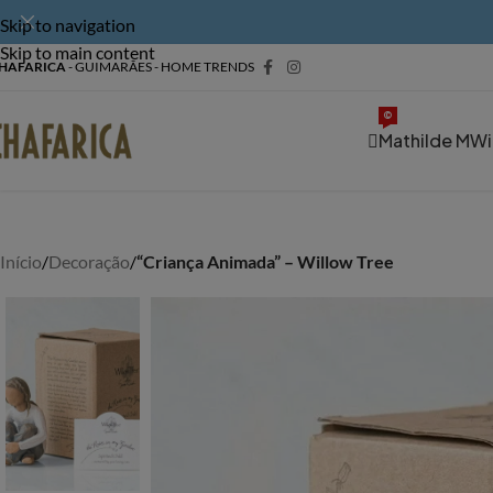
Skip to navigation
Skip to main content
HAFARICA
- GUIMARÃES - HOME TRENDS
©
Mathilde M
Wi
Início
/
Decoração
/
“Criança Animada” – Willow Tree