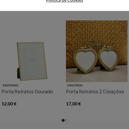
Política de Cookies
ESGOTADO
ESGOTADO
Porta Retratos Dourado
Porta Retratos 2 Corações
12,00
€
17,00
€