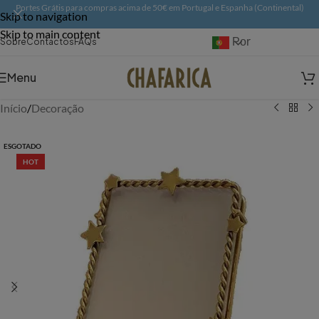
Portes Grátis para compras acima de 50€ em Portugal e Espanha (Continental)
Skip to navigation
Skip to main content
Português
Sobre
Contactos
FAQs
Menu
Início
/
Decoração
ESGOTADO
HOT