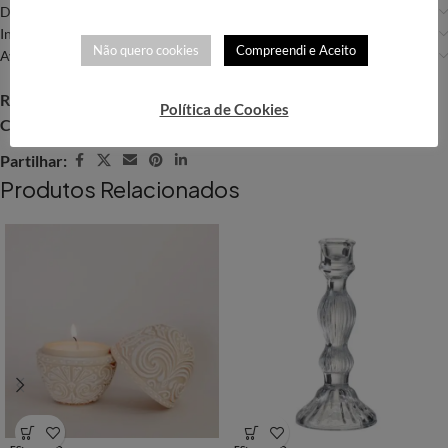
Descrição
Informação adicional
Não quero cookies
Compreendi e Aceito
Avaliações (0)
REF:
DGO004
Política de Cookies
Categoria:
Decoração
Partilhar:
Produtos Relacionados