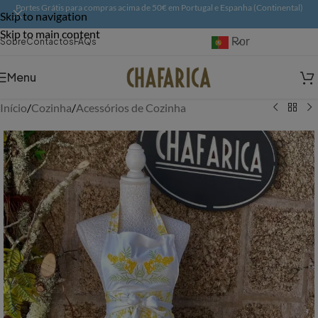
Portes Grátis para compras acima de 50€ em Portugal e Espanha (Continental)
Skip to navigation
Skip to main content
Português
Sobre
Contactos
FAQs
Menu
Início
/
Cozinha
/
Acessórios de Cozinha