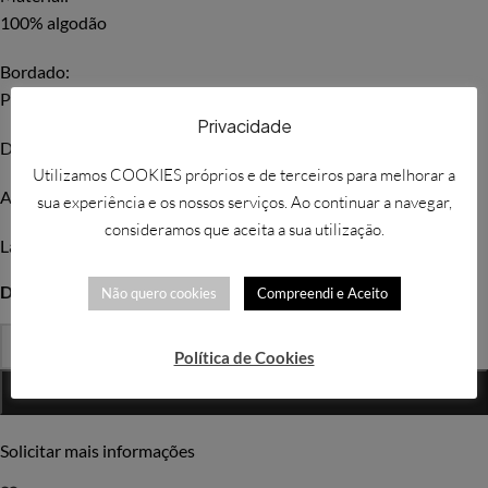
100% algodão
Bordado:
Personalização com bordado de mimosas
Privacidade
Dimensões na última imagem.
Utilizamos COOKIES próprios e de terceiros para melhorar a
Ajustável na zona do pescoço com botão.
sua experiência e os nossos serviços. Ao continuar a navegar,
consideramos que aceita a sua utilização.
Lavável e durável.
Disponível por encomenda
Não quero cookies
Compreendi e Aceito
-
+
Política de Cookies
ADICIONAR
Solicitar mais informações