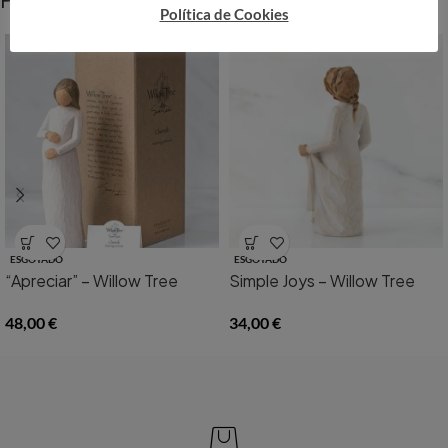
Política de Cookies
ESGOTADO
ESGOTADO
“Apreciar” – Willow Tree
Simple Joys – Willow Tree
48,00
€
34,00
€