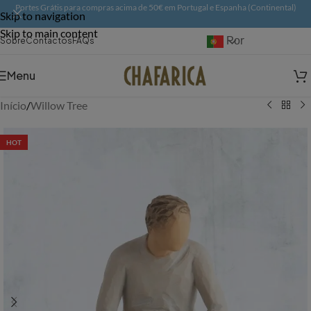
Portes Grátis para compras acima de 50€ em Portugal e Espanha (Continental)
Skip to navigation
Skip to main content
Português
Sobre
Contactos
FAQs
Menu
Início
/
Willow Tree
HOT