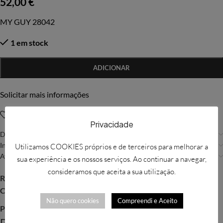
52,00
€
MY GUY 28042
1 em stock
ADICIONAR
Solicitar mais informações
Adicionar à Wishlist
Privacidade
Descrição
Informação adicional
Utilizamos COOKIES próprios e de terceiros para melhorar a
Avaliações (0)
sua experiência e os nossos serviços. Ao continuar a navegar,
consideramos que aceita a sua utilização.
REF:
WIL179
Categoria:
Willow Tree
Não quero cookies
Compreendi e Aceito
Partilhar:
Produtos Relacionados