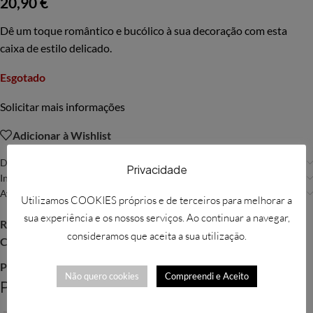
20,90
€
Dê um toque romântico e bucólico à sua decoração com esta
caixa de estilo delicado.
Esgotado
Solicitar mais informações
Adicionar à Wishlist
Descrição
Privacidade
Informação adicional
Avaliações (0)
Utilizamos COOKIES próprios e de terceiros para melhorar a
sua experiência e os nossos serviços. Ao continuar a navegar,
REF:
MAT428
consideramos que aceita a sua utilização.
Categorias:
Decoração
,
Mathilde M
Partilhar:
Não quero cookies
Compreendi e Aceito
Produtos Relacionados