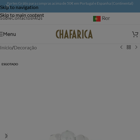
Portes Grátis para compras acima de 50€ em Portugal e Espanha (Continental)
Skip to navigation
Skip to main content
Português
Sobre
Contactos
FAQs
Menu
Início
/
Decoração
ESGOTADO