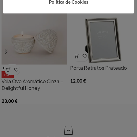
Política de Cookies
Porta Retratos Prateado
ESGOTADO
HOT
12,00
€
Vela Ovo Aromático Cinza –
Delightful Honey
23,00
€