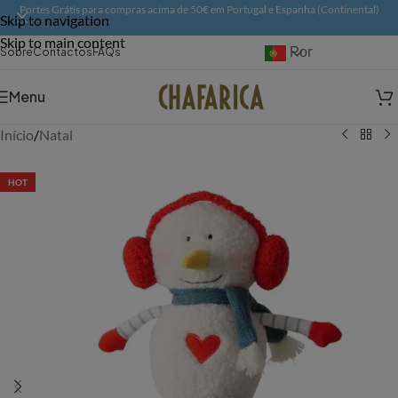
Portes Grátis para compras acima de 50€ em Portugal e Espanha (Continental)
Skip to navigation
Skip to main content
Português
Sobre
Contactos
FAQs
Menu
Início
/
Natal
HOT