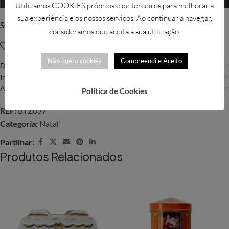
Utilizamos COOKIES próprios e de terceiros para melhorar a
sua experiência e os nossos serviços. Ao continuar a navegar,
Solicitar mais informações
consideramos que aceita a sua utilização.
Adicionar à Wishlist
Não quero cookies
Compreendi e Aceito
Descrição
Informação adicional
Avaliações (0)
Política de Cookies
REF:
BTZ037
Categoria:
Natal
Partilhar:
Produtos Relacionados