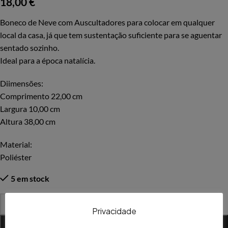
18,00
€
Boneco de Neve com Auscultadores para colocar em qualquer
local da casa, já que tem sustentação suficiente para se aguentar
sentado sozinho.
Ideal para a época natalícia.
Diimensões:
Comprimento 22,00 cm
Largura 10,00 cm
Altura 38,00 cm
Material:
Poliéster
5 em stock
-
+
Privacidade
ADICIONAR