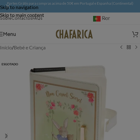
Portes Grátis para compras acima de 50€ em Portugal e Espanha (Continental)
Skip to navigation
Skip to main content
Português
Sobre
Contactos
FAQs
Menu
Início
/
Bebé e Criança
ESGOTADO