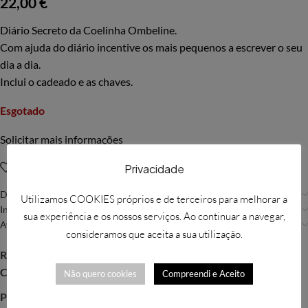
22,00
€
Diário Secreto da Coelinha Ombeline.
Com ajuda do diário incentive os mais pequenos a escrever o seu
dia a dia.
Inclui o cadeado e as chaves.
Esgotado
Solicitar mais informações
Adicionar à Wishlist
Privacidade
Descrição
Utilizamos COOKIES próprios e de terceiros para melhorar a
Informação adicional
sua experiência e os nossos serviços. Ao continuar a navegar,
Avaliações (0)
consideramos que aceita a sua utilização.
REF:
GIN077
Categoria:
Bebé e Criança
Não quero cookies
Compreendi e Aceito
Partilhar: