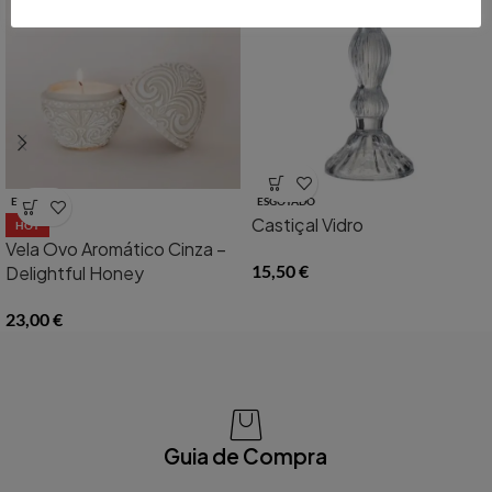
ESGOTADO
ESGOTADO
Castiçal Vidro
HOT
Vela Ovo Aromático Cinza –
15,50
€
Delightful Honey
23,00
€
Guia de Compra