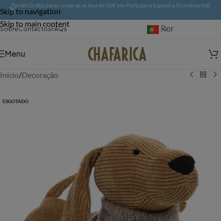
Portes Grátis para compras acima de 50€ em Portugal e Espanha (Continental)
Skip to navigation
Skip to main content
Português
Sobre
Contactos
FAQs
Menu
Início
/
Decoração
ESGOTADO