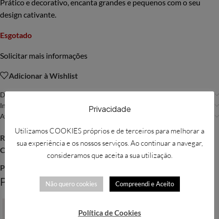
Prático e decorativo, encanta grandes e pequenos com o seu
design cativante.
Esgotado
Solicitar mais informações
Adicionar à Wishlist
Descrição
Informação adicional
Privacidade
Avaliações (0)
Utilizamos COOKIES próprios e de terceiros para melhorar a
REF:
GIN103
sua experiência e os nossos serviços. Ao continuar a navegar,
Categoria:
Decoração
consideramos que aceita a sua utilização.
Partilhar:
Produtos Relacionados
Não quero cookies
Compreendi e Aceito
Política de Cookies