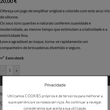
20,00
€
Ofereça um jogo de empilhar original e colorido com este arco-íris
de silicone.
Os seus tons quentes e naturais conferem suavidade e
modernidade, ao mesmo tempo que estimulam a criatividade e a
motricidade fina.
Leve e agradável ao toque, torna-se rapidamente um
companheiro de brincadeiras divertido e seguro.
3 em stock
-
+
ADICIONAR
Privacidade
Solicitar mais informações
Utilizamos COOKIES próprios e de terceiros para melhorar a
sua experiência e os nossos serviços. Ao continuar a navegar,
Adicionar à Wishlist
consideramos que aceita a sua utilização.