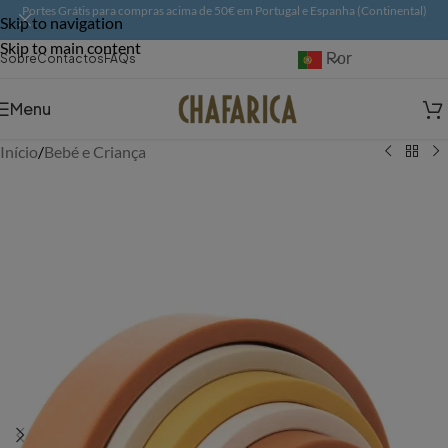
Portes Grátis para compras acima de 50€ em Portugal e Espanha (Continental)
Skip to navigation
Skip to main content
Português
Sobre
Contactos
FAQs
Menu
Início
/
Bebé e Criança