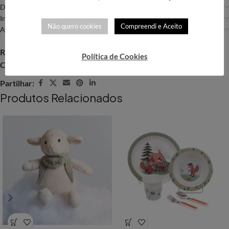
Descrição
Informação adicional
Não quero cookies
Compreendi e Aceito
Avaliações (0)
REF:
GIN102
Política de Cookies
Categoria:
Bebé e Criança
Partilhar:
Produtos Relacionados