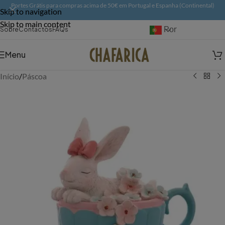
Portes Grátis para compras acima de 50€ em Portugal e Espanha (Continental)
Skip to navigation
Skip to main content
Português
Sobre
Contactos
FAQs
Menu
Início
/
Páscoa