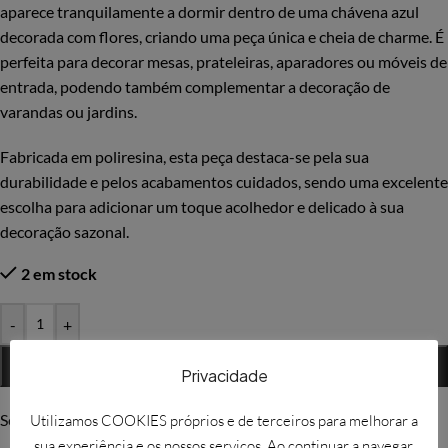
aparece tranquilamente a dormir dentro de uma chávena azul
decorada com flores, criando uma peça única e cheia de charme. É
perfeita para decorar mesas, prateleiras, aparadores ou móveis de
entrada, podendo também complementar a decoração de
varandas ou jardins.
Fabricada em poliresina, esta peça destaca-se pela sua
durabilidade e pelos acabamentos cuidados, sendo uma excelente
escolha para adicionar um toque acolhedor e delicado à sua
decoração sazonal.
2 em stock
-
+
ADICIONAR
Privacidade
Solicitar mais informações
Utilizamos COOKIES próprios e de terceiros para melhorar a
sua experiência e os nossos serviços. Ao continuar a navegar,