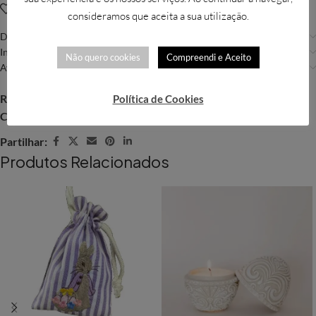
Adicionar à Wishlist
consideramos que aceita a sua utilização.
Descrição
Informação adicional
Não quero cookies
Compreendi e Aceito
Avaliações (0)
REF:
VET007
Política de Cookies
Categoria:
Páscoa
Partilhar:
Produtos Relacionados