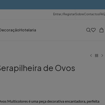
Entrar / Registar
Sobre
Contactos
FA
Decoração
Hotelaria
Serapilheira de Ovos
Ovos Multicolores é uma peça decorativa encantadora, perfeita