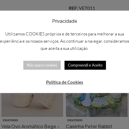
REF:
VET011
Categoria:
Páscoa
Privacidade
Partilhar:
Utilizamos COOKIES próprios e de terceiros para melhorar a sua
experiência e os nossos serviços. Ao continuar a navegar, consideramos
que aceita a sua utilização.
Não quero cookies
Compreendi e Aceito
Política de Cookies
ESGOTADO
ESGOTADO
Vela Ovo Aromático Bege –
Caixinha Peter Rabbit