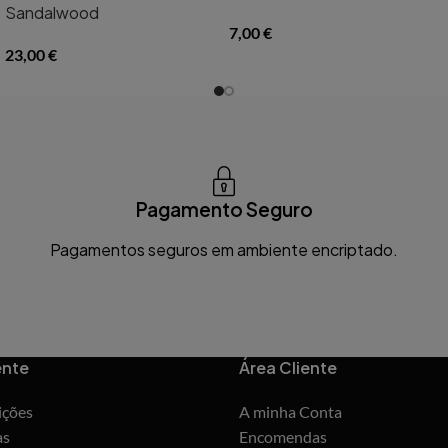
Sandalwood
7,00
€
23,00
€
Pagamento Seguro
s
Pagamentos seguros em ambiente encriptado.
ente
Área Cliente
ições
A minha Conta
as
Encomendas