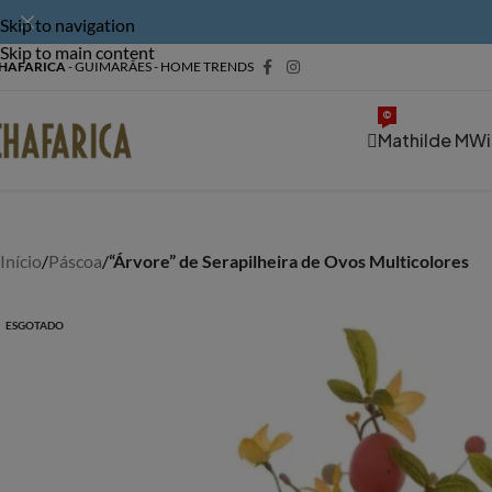
Skip to navigation
Skip to main content
HAFARICA
- GUIMARÃES - HOME TRENDS
©
Mathilde M
Wi
Início
/
Páscoa
/
“Árvore” de Serapilheira de Ovos Multicolores
ESGOTADO