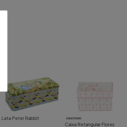
Lata Peter Rabbit
ESGOTADO
Caixa Retangular Flores