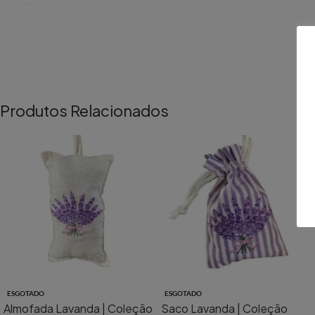
Produtos Relacionados
ESGOTADO
ESGOTADO
Almofada Lavanda | Coleção
Saco Lavanda | Coleção