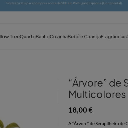
Portes Grátis para compras acima de 50€ em Portugal e Espanha (Continental)
llow Tree
Quarto
Banho
Cozinha
Bebé e Criança
Fragrâncias
“Árvore” de 
Multicolores
18,00
€
A “Árvore” de Serapilheira de 