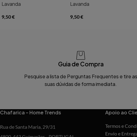
Lavanda
Lavanda
9,50
€
9,50
€
Guia de Compra
Pesquise a lista de Perguntas Frequentes e tire a
suas dúvidas de forma imediata.
Chafarica – Home Trends
Apoio ao Cli
Termos e Cond
Rua de Santa Maria, 29/31
Envio e Entreg
4800-443 Guimarães - PORTUGAL